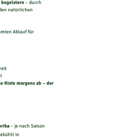
 begeistern
– durch
den natürlichen
samten Ablauf für
reit
ät
ie Kiste morgens ab – der
prika
– je nach Saison
ekühlt in