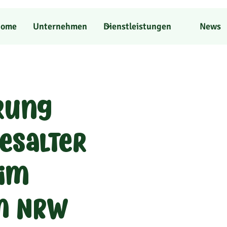
ome
Unternehmen
Dienstleistungen
News
rung
esalter
 im
m NRW