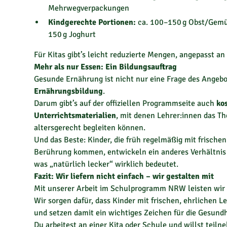
Mehrwegverpackungen
Kindgerechte Portionen:
ca. 100–150 g Obst/Gemüs
150 g Joghurt
Für Kitas gibt’s leicht reduzierte Mengen, angepasst an 
Mehr als nur Essen: Ein Bildungsauftrag
Gesunde Ernährung ist nicht nur eine Frage des Angebo
Ernährungsbildung
.
Darum gibt’s auf der offiziellen Programmseite auch
ko
Unterrichtsmaterialien
, mit denen Lehrer:innen das 
altersgerecht begleiten können.
Und das Beste: Kinder, die früh regelmäßig mit frische
Berührung kommen, entwickeln ein anderes Verhältnis 
was „natürlich lecker“ wirklich bedeutet.
Fazit: Wir liefern nicht einfach – wir gestalten mit
Mit unserer Arbeit im Schulprogramm NRW leisten wir m
Wir sorgen dafür, dass Kinder mit frischen, ehrlichen 
und setzen damit ein wichtiges Zeichen für die Gesund
Du arbeitest an einer Kita oder Schule und willst teil